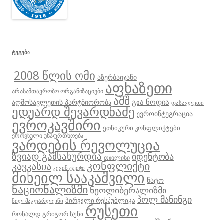
ᲢᲔᲒᲔᲑᲘ
2008 წლის ომი
აზერბაიჯანი
აფხაზეთი
არასამთავრობო ორგანიზაციები
აშშ
გია ნოდია
აღმოსავლეთის პარტნიორობა
დასავლეთი
ედუარდ შევარდნაძე
ევროინტეგრაცია
ევროკავშირი
ეთნიკური კონფლიქტები
ეროვნული უსაფრთხოება
ვარდების რევოლუცია
ზვიად გამსახურდია
იდენტობა
თბილისი
კონფლიქტი
კავკასია
კევინ ტუიტი
მიხეილ სააკაშვილი
ნატო
ნაციონალიზმი
ნეოლიბერალიზმი
პოლ მანინგი
პირველი რესპუბლიკა
ნილ მაკფარლეინი
რუსეთი
რონალდ გრიგორ სუნი