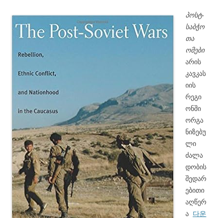
პოსტ-
საბჭო
თა
ომები
არის
კავკას
იის
რეგი
ონში
ორგა
ნიზებუ
ლი
ძალა
დობის
შედარ
ებითი
აღწერ
ა
다운