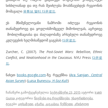
სისხლიანად და თუ რას შეიძლება მოასწავებდეს რეგიონის
მომავალი
유튜브 멀티 다운로드
.
ეს მნიშვნელოვანი ნაშრომი იძლევა რეგიონის
თანამედროვე და ყოვლისმომცველ მიმოხილვას, აგრეთვე
მობილიზაციასა და ძალადობაზე არსებული თანამედროვე
კვლევების ხელმისაწვდომ გაგებას
다운로드
.
Zurcher, C. (2007).
The Post-Soviet Wars: Rebellion, Ethnic
Conflict, and Nnationhood in the Caucasus
. NYU Press
다운로
드
.
ნახეთ
books.google.com
-ზე; რეცენზია (
Ara Sanjian,
Central
Asian Survey
) (
Luisa Bunescu,
H-Soz-Kult
)
ჩანაწერი გამოქვეყნებულია:
სექტემბერი 23, 2015
ავტორი:
Irakli
Gunia
კატეგორია:
წიგნები და რეცენზიები
,
უსაფრთხოება
,
ტეგები:
აფხაზეთი
,
აჭარა
,
კავკასია
,
ჩეჩნეთი
,
კრისტოფ