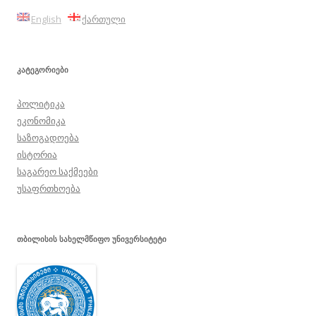
English
ქართული
ᲙᲐᲢᲔᲒᲝᲠᲘᲔᲑᲘ
პოლიტიკა
ეკონომიკა
საზოგადოება
ისტორია
საგარეო საქმეები
უსაფრთხოება
ᲗᲑᲘᲚᲘᲡᲘᲡ ᲡᲐᲮᲔᲚᲛᲬᲘᲤᲝ ᲣᲜᲘᲕᲔᲠᲡᲘᲢᲔᲢᲘ