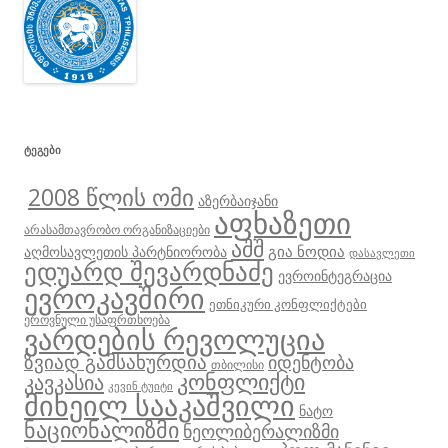
ᲢᲔᲒᲔᲑᲘ
2008 წლის ომი
აზერბაიჯანი
აფხაზეთი
არასამთავრობო ორგანიზაციები
აშშ
გია ნოდია
აღმოსავლეთის პარტნიორობა
დასავლეთი
ედუარდ შევარდნაძე
ევროინტეგრაცია
ევროკავშირი
ეთნიკური კონფლიქტები
ეროვნული უსაფრთხოება
ვარდების რევოლუცია
ზვიად გამსახურდია
იდენტობა
თბილისი
კონფლიქტი
კავკასია
კევინ ტუიტი
მიხეილ სააკაშვილი
ნატო
ნაციონალიზმი
ნეოლიბერალიზმი