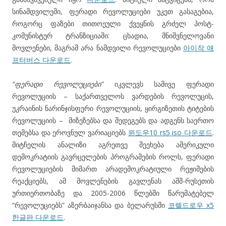
სინამდვილეში, ფერადი რევოლუციები უკეთ გასაგებია,
როგორც ფაზები თითოეული ქვეყნის გრძელ პოსტ-
კომუნისტურ ტრანზიციაში: ცხადია, მნიშვნელოვანი
მოვლენები, მაგრამ არა ნამდვილი რევოლუციები
아이작 애
프터버스 다운로드
.
“ფერადი რევოლუციები”
იკვლევს სამივე ფერადი
რევოლუციის – საქართველოს ვარდების რევოლუცის,
უკრაინის ნარინჯისფერი რევოლუციის, ყირგიზეთის ტიტების
რევოლუციის – მიზეზებსა და შედეგებს და ადგენს საერთო
თემებსა და ეროვნულ ვარიაციებს
윈도우10 rs5 iso 다운로드
.
მიტჩელის ანალიზი აგრეთვე შეეხება ამერიკული
დემოკრატიის გავრცელების პროგრამების როლს, ფერადი
რევოლუციების მიმართ არადემოკრატიული რეჟიმების
რეაქციებს, ამ მოვლენების გავლენას აშშ-რუსეთის
ურთიერთობაზე და 2005-2006 წლებში წარუმატებელ
“რევოლუციებს” აზერბაიჯანსა და ბელარუსში
코렐드로우 x5
한글판 다운로드
.