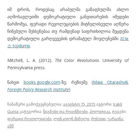
იმ დროს, როდესაც არაბულმა გაზაფხულმა ახლო
აღმოსავლეთში დემოკრატიული განვითარების იმედები
წარმოშვა, ფერადი რევოლუციების მიტჩელისეული აღწერა
ჩინებული შეხსენებაა თუ რამდენად საფრთხილოა შეცდენა
დემოკრატიული გარღვევების დრამატულ მოვლენებში
리눅
스 tcpdump
.
Mitchell, L. A. (2012).
The Color Revolutions
. University of
Pennsylvania press.
ნახეთ
books.google.com
-ზე; რეზიუმე (
Maia Otarashvili
,
Foreign Policy Research Institute
)
ჩანაწერი გამოქვეყნებულია:
აგვისტო 15, 2015
ავტორი:
Irakli
Gunia
კატეგორია:
წიგნები და რეცენზიები
,
პოლიტიკა
, ტეგები:
ფერადი რევოლუციები
,
ლინკოლნ მიჩელი
,
რუსეთი
,
უკრაინა
,
აშშ
.