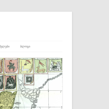
ᲛᲣᲚᲔᲑᲘ
ᲑᲚᲝᲒᲘ