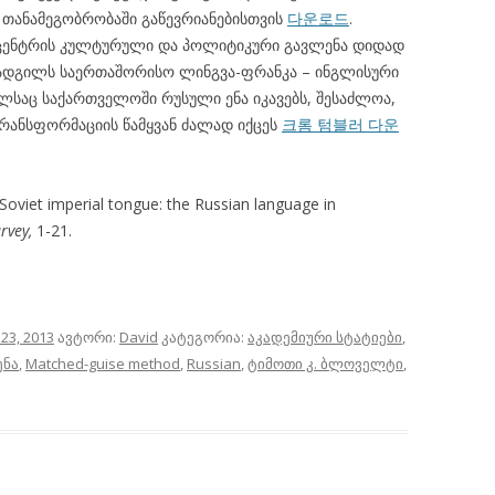
თანამეგობრობაში გაწევრიანებისთვის
다운로드
.
ცენტრის კულტურული და პოლიტიკური გავლენა დიდად
 ადგილს საერთაშორისო ლინგვა-ფრანკა – ინგლისური
ლსაც საქართველოში რუსული ენა იკავებს, შესაძლოა,
რანსფორმაციის წამყვან ძალად იქცეს
크롬 텀블러 다운
 Soviet imperial tongue: the Russian language in
rvey,
1-21.
23, 2013
ავტორი:
David
კატეგორია:
აკადემიური სტატიები
,
ენა
,
Matched-guise method
,
Russian
,
ტიმოთი კ. ბლოველტი
,