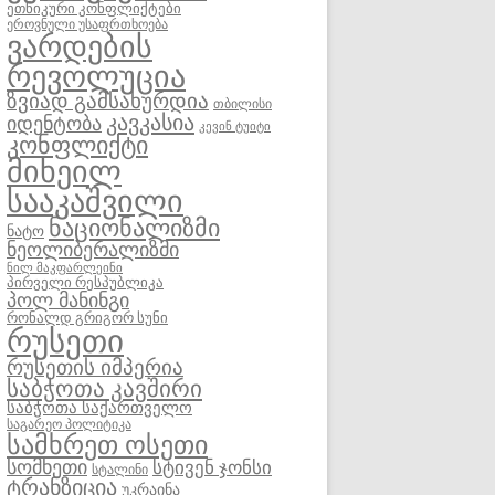
ეთნიკური კონფლიქტები
ეროვნული უსაფრთხოება
ვარდების
რევოლუცია
ზვიად გამსახურდია
თბილისი
კავკასია
იდენტობა
კევინ ტუიტი
კონფლიქტი
მიხეილ
სააკაშვილი
ნაციონალიზმი
ნატო
ნეოლიბერალიზმი
ნილ მაკფარლეინი
პირველი რესპუბლიკა
პოლ მანინგი
რონალდ გრიგორ სუნი
რუსეთი
რუსეთის იმპერია
საბჭოთა კავშირი
საბჭოთა საქართველო
საგარეო პოლიტიკა
სამხრეთ ოსეთი
სომხეთი
სტივენ ჯონსი
სტალინი
ტრანზიცია
უკრაინა