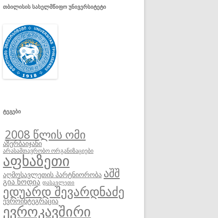
ᲗᲑᲘᲚᲘᲡᲘᲡ ᲡᲐᲮᲔᲚᲛᲬᲘᲤᲝ ᲣᲜᲘᲕᲔᲠᲡᲘᲢᲔᲢᲘ
ᲢᲔᲒᲔᲑᲘ
2008 წლის ომი
აზერბაიჯანი
არასამთავრობო ორგანიზაციები
აფხაზეთი
აშშ
აღმოსავლეთის პარტნიორობა
გია ნოდია
დასავლეთი
ედუარდ შევარდნაძე
ევროინტეგრაცია
ევროკავშირი