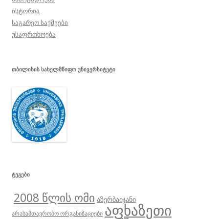
ისტორია
საგარეო საქმეები
უსაფრთხოება
ᲗᲑᲘᲚᲘᲡᲘᲡ ᲡᲐᲮᲔᲚᲛᲬᲘᲤᲝ ᲣᲜᲘᲕᲔᲠᲡᲘᲢᲔᲢᲘ
ᲢᲔᲒᲔᲑᲘ
2008 წლის ომი
აზერბაიჯანი
აფხაზეთი
არასამთავრობო ორგანიზაციები