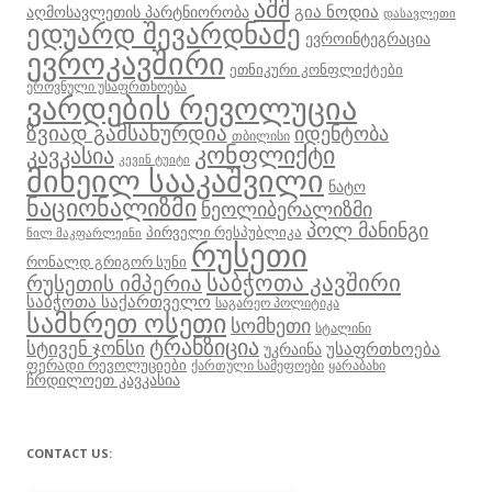
აშშ
გია ნოდია
აღმოსავლეთის პარტნიორობა
დასავლეთი
ედუარდ შევარდნაძე
ევროინტეგრაცია
ევროკავშირი
ეთნიკური კონფლიქტები
ეროვნული უსაფრთხოება
ვარდების რევოლუცია
ზვიად გამსახურდია
იდენტობა
თბილისი
კონფლიქტი
კავკასია
კევინ ტუიტი
მიხეილ სააკაშვილი
ნატო
ნაციონალიზმი
ნეოლიბერალიზმი
პოლ მანინგი
პირველი რესპუბლიკა
ნილ მაკფარლეინი
რუსეთი
რონალდ გრიგორ სუნი
საბჭოთა კავშირი
რუსეთის იმპერია
საბჭოთა საქართველო
საგარეო პოლიტიკა
სამხრეთ ოსეთი
სომხეთი
სტალინი
ტრანზიცია
სტივენ ჯონსი
უსაფრთხოება
უკრაინა
ფერადი რევოლუციები
ქართული სამეფოები
ყარაბახი
ჩრდილოეთ კავკასია
CONTACT US: