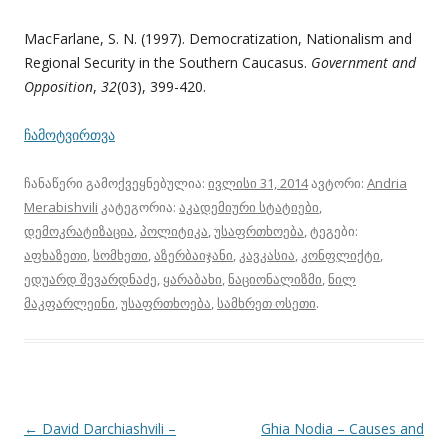
MacFarlane, S. N. (1997). Democratization, Nationalism and
Regional Security in the Southern Caucasus.
Government and
Opposition
,
32
(03), 399-420.
ჩამოტვირთვა
ჩანაწერი გამოქვეყნებულია:
ივლისი 31, 2014
ავტორი:
Andria
Merabishvili
კატეგორია:
აკადემიური სტატიები
,
დემოკრატიზაცია
,
პოლიტიკა
,
უსაფრთხოება
, ტეგები:
აფხაზეთი
,
სომხეთი
,
აზერბაიჯანი
,
კავკასია
,
კონფლიქტი
,
ედუარდ შევარდნაძე
,
ყარაბახი
,
ნაციონალიზმი
,
ნილ
მაკფარლეინი
,
უსაფრთხოება
,
სამხრეთ ოსეთი
.
პოსტის
←
David Darchiashvili –
Ghia Nodia – Causes and