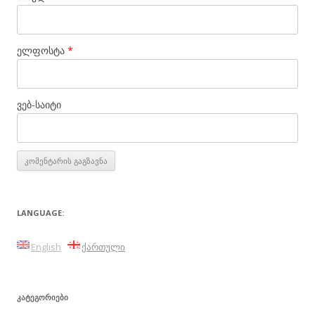
ელფოსტა
*
ვებ-საიტი
LANGUAGE:
English
ქართული
ᲙᲐᲢᲔᲒᲝᲠᲘᲔᲑᲘ