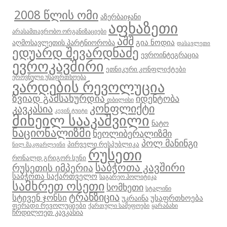
2008 წლის ომი
აზერბაიჯანი
აფხაზეთი
არასამთავრობო ორგანიზაციები
აშშ
გია ნოდია
აღმოსავლეთის პარტნიორობა
დასავლეთი
ედუარდ შევარდნაძე
ევროინტეგრაცია
ევროკავშირი
ეთნიკური კონფლიქტები
ეროვნული უსაფრთხოება
ვარდების რევოლუცია
ზვიად გამსახურდია
იდენტობა
თბილისი
კონფლიქტი
კავკასია
კევინ ტუიტი
მიხეილ სააკაშვილი
ნატო
ნაციონალიზმი
ნეოლიბერალიზმი
პოლ მანინგი
პირველი რესპუბლიკა
ნილ მაკფარლეინი
რუსეთი
რონალდ გრიგორ სუნი
საბჭოთა კავშირი
რუსეთის იმპერია
საბჭოთა საქართველო
საგარეო პოლიტიკა
სამხრეთ ოსეთი
სომხეთი
სტალინი
ტრანზიცია
სტივენ ჯონსი
უსაფრთხოება
უკრაინა
ფერადი რევოლუციები
ქართული სამეფოები
ყარაბახი
ჩრდილოეთ კავკასია