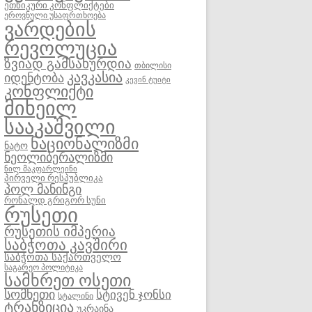
ეთნიკური კონფლიქტები
ეროვნული უსაფრთხოება
ვარდების
რევოლუცია
ზვიად გამსახურდია
თბილისი
კავკასია
იდენტობა
კევინ ტუიტი
კონფლიქტი
მიხეილ
სააკაშვილი
ნაციონალიზმი
ნატო
ნეოლიბერალიზმი
ნილ მაკფარლეინი
პირველი რესპუბლიკა
პოლ მანინგი
რონალდ გრიგორ სუნი
რუსეთი
რუსეთის იმპერია
საბჭოთა კავშირი
საბჭოთა საქართველო
საგარეო პოლიტიკა
სამხრეთ ოსეთი
სომხეთი
სტივენ ჯონსი
სტალინი
ტრანზიცია
უკრაინა