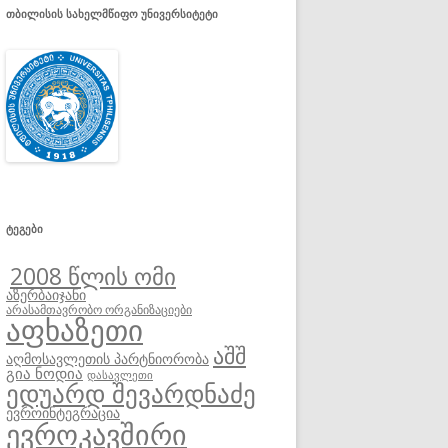
ᲗᲑᲘᲚᲘᲡᲘᲡ ᲡᲐᲮᲔᲚᲛᲬᲘᲤᲝ ᲣᲜᲘᲕᲔᲠᲡᲘᲢᲔᲢᲘ
ᲢᲔᲒᲔᲑᲘ
2008 წლის ომი
აზერბაიჯანი
არასამთავრობო ორგანიზაციები
აფხაზეთი
აშშ
აღმოსავლეთის პარტნიორობა
გია ნოდია
დასავლეთი
ედუარდ შევარდნაძე
ევროინტეგრაცია
ევროკავშირი