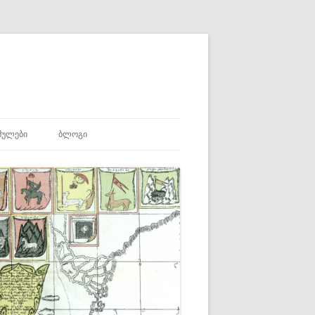
ᲛᲣᲚᲔᲑᲘ
ᲑᲚᲝᲒᲘ