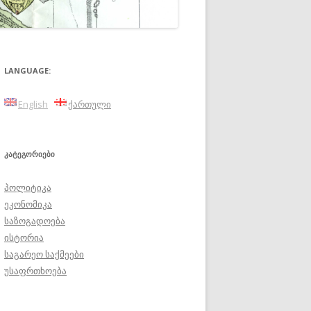
LANGUAGE:
English
ქართული
ᲙᲐᲢᲔᲒᲝᲠᲘᲔᲑᲘ
პოლიტიკა
ეკონომიკა
საზოგადოება
ისტორია
საგარეო საქმეები
უსაფრთხოება