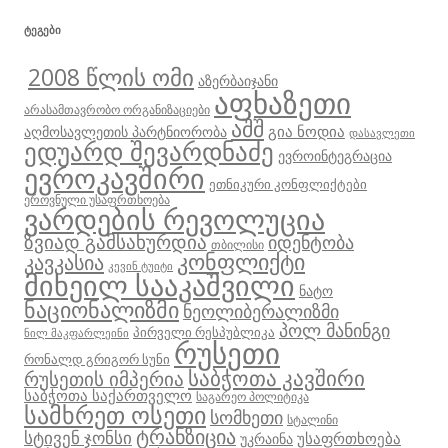
ᲢᲔᲒᲔᲑᲘ
2008 წლის ომი
აზერბაიჯანი
აფხაზეთი
არასამთავრობო ორგანიზაციები
აშშ
გია ნოდია
აღმოსავლეთის პარტნიორობა
დასავლეთი
ედუარდ შევარდნაძე
ევროინტეგრაცია
ევროკავშირი
ეთნიკური კონფლიქტები
ეროვნული უსაფრთხოება
ვარდების რევოლუცია
ზვიად გამსახურდია
იდენტობა
თბილისი
კონფლიქტი
კავკასია
კევინ ტუიტი
მიხეილ სააკაშვილი
ნატო
ნაციონალიზმი
ნეოლიბერალიზმი
პოლ მანინგი
პირველი რესპუბლიკა
ნილ მაკფარლეინი
რუსეთი
რონალდ გრიგორ სუნი
საბჭოთა კავშირი
რუსეთის იმპერია
საბჭოთა საქართველო
საგარეო პოლიტიკა
სამხრეთ ოსეთი
სომხეთი
სტალინი
ტრანზიცია
სტივენ ჯონსი
უსაფრთხოება
უკრაინა