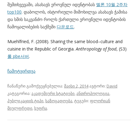
შემთხვევაში, ასახავს ეროვნულ იდენტობას
멜론 10월 2주차
top100
. დაბოლოს, ისტორიული მიმოხილვა ასახავს ჭამისა
და სმის საკვანძო როლს ქართული ეროვნული იდენტობის
ჩამოყალიბების საქმეში
다운로드
.
Muehlfried, F. (2008). Sharing the same blood–culture and
cuisine in the Republic of Georgia.
Anthropology of food
, (S3)
롤 pbe서버
.
ჩამოტვირთვა
ჩანაწერი გამოქვეყნებულია:
მაისი 2, 2014
ავტორი:
David
კატეგორია:
აკადემიური სტატიები
,
ანთროპოლოგია
,
პუბლიკაციის ტიპი
,
საზოგადოება
, ტეგები:
ფლორიან
მიულფრედი
,
სუფრა
.