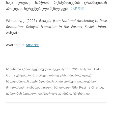
სხვა ყოფილ საბჭოთა რესპუბლიკების ტრანზიციისას
არსებული სტრუქტურული შეზღუდვები
다운로드
.
Wheatley, J. (2005).
Georgia from National Awakening to Rose
Revolution:
Delayed Transition in the Former Soviet Union.
Ashgate.
Available at
Amazon
ჩანაწერი გამოქვეყნებულია:
აგვისტო 14, 2015
ავტორი:
Irakli
Gunia
კატეგორია:
წიგნები და რეცენზიები
,
პოლიტიკა
,
სახელმწიფოს მშენებლობა
, ტეგები:
კორუფცია
,
ედუარდ
შევარდნაძე
,
ჯონათან უიტლი
,
ნაციონალიზმი
,
Regime Change
,
ვარდების რევოლუცია
,
საბჭოთა კავშირი
,
ტრანზიცია
.