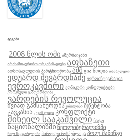
ᲢᲔᲒᲔᲑᲘ
2008 წლის ომი
აზერბაიჯანი
აფხაზეთი
არასამთავრობო ორგანიზაციები
აშშ
გია ნოდია
აღმოსავლეთის პარტნიორობა
დასავლეთი
ედუარდ შევარდნაძე
ევროინტეგრაცია
ევროკავშირი
ეთნიკური კონფლიქტები
ეროვნული უსაფრთხოება
ვარდების რევოლუცია
ზვიად გამსახურდია
იდენტობა
თბილისი
კონფლიქტი
კავკასია
კევინ ტუიტი
მიხეილ სააკაშვილი
ნატო
ნაციონალიზმი
ნეოლიბერალიზმი
პოლ მანინგი
პირველი რესპუბლიკა
ნილ მაკფარლეინი