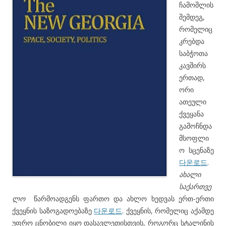
ჩამოშლის
შემდეგ,
რომელიც
კრებდა
საბჭოთა
კავშირს
ერთად,
ორი
ათეული
ქვეყანა
გამოჩნდა
მსოფლი
ო სცენაზე
다운로드
.
ახალი
საქართვე
ლო
წარმოადგენს ფართო და ახლო ხედვას ერთ-ერთი
ქვეყნის საზოგადოებაზე
다운로드
. ქვეყნის, რომელიც აქამდე
უფრო ცნობილი იყო დასავლეთისთვის, როგორც სტალინის