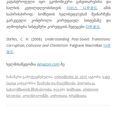
კატასტროფული იყო ეკონომიკური განვითარებისა და
ხალხის კეთილდღეობისთვის
이비스 다운로드
. ამის
საპირისპიროდ, სომხეთის ხელისუფლებამ შეინარჩუნა
გარკვეული კონტროლი კორუფციულ სისტემაზე და
აღმოფხვრა სისტემური კორუფციის შედეგები
다운로드
.
Stefes, C. H. (2006).
Understanding Post-Soviet Transitions:
Corruption, Collusion and Clientelism
. Palgrave Macmillan
다운
로드
.
ხელმისაწვდომია
Amazon.com
-ზე
ჩანაწერი გამოქვეყნებულია:
ოქტომბერი 26, 2015
ავტორი:
Irakli
Gunia
კატეგორია:
წიგნები და რეცენზიები
,
პოლიტიკა
,
სახელმწიფოს მშენებლობა
, ტეგები:
სომხეთი
,
კრისტოფ
სტეფესი
,
კლიენტელიზმი
,
კორუფცია
,
ტრანზიცია
.