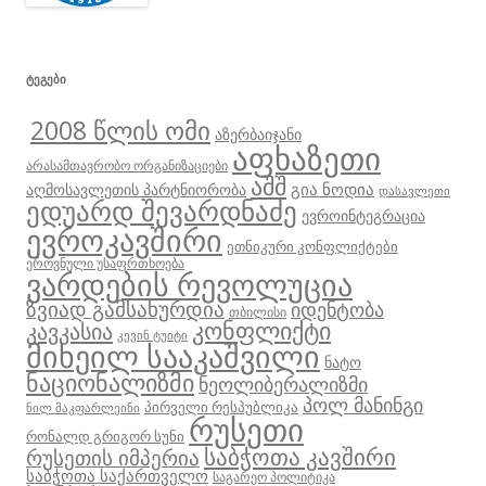
ᲢᲔᲒᲔᲑᲘ
2008 წლის ომი
აზერბაიჯანი
აფხაზეთი
არასამთავრობო ორგანიზაციები
აშშ
გია ნოდია
აღმოსავლეთის პარტნიორობა
დასავლეთი
ედუარდ შევარდნაძე
ევროინტეგრაცია
ევროკავშირი
ეთნიკური კონფლიქტები
ეროვნული უსაფრთხოება
ვარდების რევოლუცია
ზვიად გამსახურდია
იდენტობა
თბილისი
კონფლიქტი
კავკასია
კევინ ტუიტი
მიხეილ სააკაშვილი
ნატო
ნაციონალიზმი
ნეოლიბერალიზმი
პოლ მანინგი
პირველი რესპუბლიკა
ნილ მაკფარლეინი
რუსეთი
რონალდ გრიგორ სუნი
საბჭოთა კავშირი
რუსეთის იმპერია
საბჭოთა საქართველო
საგარეო პოლიტიკა