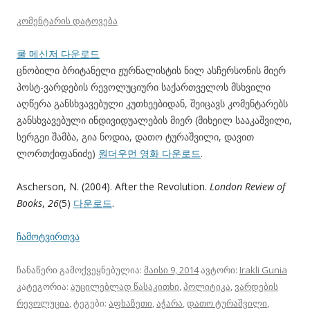
კომენტარის დატოვება
쿨 메신저 다운로드
ცნობილი ბრიტანელი ჟურნალისტის ნილ ასჩერსონის მიერ
პოსტ-ვარდების რევოლუციური საქართველოს მსხვილი
აღწერა განსხვავებული კუთხეებიდან, შეიცავს კომენტარებს
განსხვავებული ინდივიდუალების მიერ (მიხეილ სააკაშვილი,
სერგეი შამბა, გია ნოდია, დათო ტურაშვილი, დავით
ლორთქიფანიძე)
원더우먼 영화 다운로드
.
Ascherson, N. (2004). After the Revolution.
London Review of
Books
,
26
(5)
다운로드
.
ჩამოტვირთვა
ჩანაწერი გამოქვეყნებულია:
მაისი 9, 2014
ავტორი:
Irakli Gunia
კატეგორია:
აუცილებლად წასაკითხი
,
პოლიტიკა
,
ვარდების
რევოლუცია
, ტეგები:
აფხაზეთი
,
აჭარა
,
დათო ტურაშვილი
,