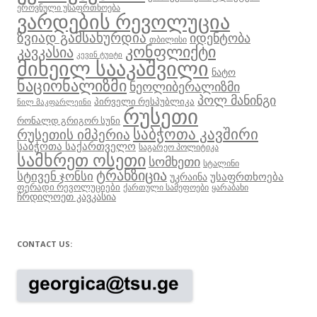
ეროვნული უსაფრთხოება
ვარდების რევოლუცია
ზვიად გამსახურდია
იდენტობა
თბილისი
კონფლიქტი
კავკასია
კევინ ტუიტი
მიხეილ სააკაშვილი
ნატო
ნაციონალიზმი
ნეოლიბერალიზმი
პოლ მანინგი
პირველი რესპუბლიკა
ნილ მაკფარლეინი
რუსეთი
რონალდ გრიგორ სუნი
საბჭოთა კავშირი
რუსეთის იმპერია
საბჭოთა საქართველო
საგარეო პოლიტიკა
სამხრეთ ოსეთი
სომხეთი
სტალინი
ტრანზიცია
სტივენ ჯონსი
უსაფრთხოება
უკრაინა
ფერადი რევოლუციები
ქართული სამეფოები
ყარაბახი
ჩრდილოეთ კავკასია
CONTACT US: