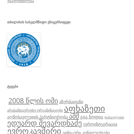
უსაფრთხოება
ᲗᲑᲘᲚᲘᲡᲘᲡ ᲡᲐᲮᲔᲚᲛᲬᲘᲤᲝ ᲣᲜᲘᲕᲔᲠᲡᲘᲢᲔᲢᲘ
ᲢᲔᲒᲔᲑᲘ
2008 წლის ომი
აზერბაიჯანი
აფხაზეთი
არასამთავრობო ორგანიზაციები
აშშ
გია ნოდია
აღმოსავლეთის პარტნიორობა
დასავლეთი
ედუარდ შევარდნაძე
ევროინტეგრაცია
ევროკავშირი
ეთნიკური კონფლიქტები