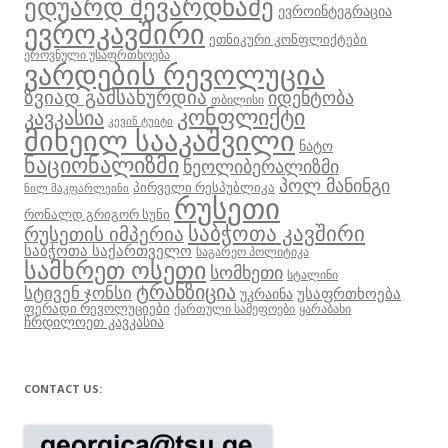
ედუარდ შევარდნაძე
ევროინტეგრაცია
ევროკავშირი
ეთნიკური კონფლიქტები
ეროვნული უსაფრთხოება
ვარდების რევოლუცია
ზვიად გამსახურდია
იდენტობა
თბილისი
კონფლიქტი
კავკასია
კევინ ტუიტი
მიხეილ სააკაშვილი
ნატო
ნაციონალიზმი
ნეოლიბერალიზმი
პოლ მანინგი
პირველი რესპუბლიკა
ნილ მაკფარლეინი
რუსეთი
რონალდ გრიგორ სუნი
საბჭოთა კავშირი
რუსეთის იმპერია
საბჭოთა საქართველო
საგარეო პოლიტიკა
სამხრეთ ოსეთი
სომხეთი
სტალინი
ტრანზიცია
სტივენ ჯონსი
უსაფრთხოება
უკრაინა
ფერადი რევოლუციები
ქართული სამეფოები
ყარაბახი
ჩრდილოეთ კავკასია
CONTACT US: