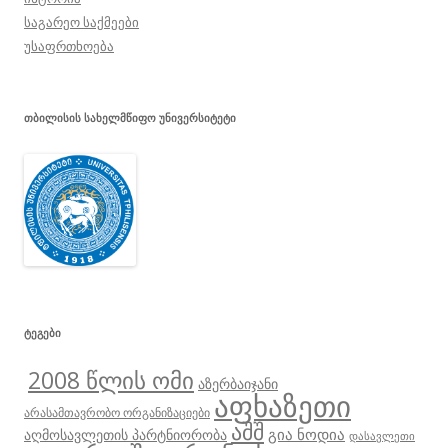
საგარეო საქმეები
უსაფრთხოება
ᲗᲑᲘᲚᲘᲡᲘᲡ ᲡᲐᲮᲔᲚᲛᲬᲘᲤᲝ ᲣᲜᲘᲕᲔᲠᲡᲘᲢᲔᲢᲘ
ᲢᲔᲒᲔᲑᲘ
2008 წლის ომი
აზერბაიჯანი
აფხაზეთი
არასამთავრობო ორგანიზაციები
აშშ
გია ნოდია
აღმოსავლეთის პარტნიორობა
დასავლეთი