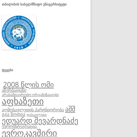
ᲗᲑᲘᲚᲘᲡᲘᲡ ᲡᲐᲮᲔᲚᲛᲬᲘᲤᲝ ᲣᲜᲘᲕᲔᲠᲡᲘᲢᲔᲢᲘ
ᲢᲔᲒᲔᲑᲘ
2008 წლის ომი
აზერბაიჯანი
არასამთავრობო ორგანიზაციები
აფხაზეთი
აშშ
აღმოსავლეთის პარტნიორობა
გია ნოდია
დასავლეთი
ედუარდ შევარდნაძე
ევროინტეგრაცია
ევროკავშირი