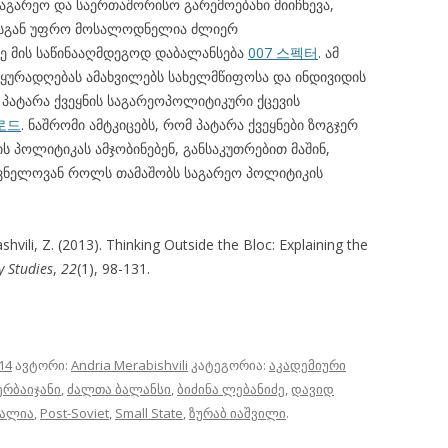
გარეო და საერთაშორისო გარემოებანი მიიჩნევა,
ისგან უფრო მოსალოდნელია ძლიერ
რე მის საწინააღმდეგოდ დაბალანსება
007 스펙터
. ამ
ა ყურადღებას ამახვილებს სახელმწიფოსა და ინდივიდის
პატარა ქვეყნის საგარეოპოლიტიკური ქცევის
로드
. ნაშრომი ამტკიცებს, რომ პატარა ქვეყნები ზოგჯერ
ის პოლიტიკას ამჯობინებენ, განსაკუთრებით მაშინ,
ვნელოვან როლს თამაშობს საგარეო პოლიტიკის
ashvili, Z. (2013). Thinking Outside the Bloc: Explaining the
y Studies
,
22
(1), 98-131.
14
ავტორი:
Andria Merabishvili
კატეგორია:
აკადემიური
ერბაიჯანი
,
ძალთა ბალანსი
,
ბიძინა ლებანიძე
,
დავიდ
ვალია
,
Post-Soviet
,
Small State
,
ზურაბ იაშვილი
.