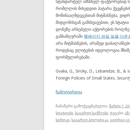
სტანდარტულ ამხსნელ ფაქტორებად სა
რომლლის მიხედვით პატარა ქვეყნებ
მოწინააღმდეგესთან მიტმასნება, ვიდ
მიდგომისგან განსხვავებით, ეს სტატი
დონეზე არსებული აქტორების როლზე 
განსაზღვრაში
웹페이지 파일 일괄 다운
არა მიტმასნების, არამედ დაბალანსებ
როდესაც ელიტების იდეოლოგია მნიშ
ფორმულირებაში.
Gvalia, G., Siroky, D., Lebanidze, B., & I
Foreign Policies of Small States.
Securit
ჩამოტვირთვა
ჩანაწერი გამოქვეყნებულია:
მარტი 1, 20
სტატიები
,
საგარეო საქმეები
, ტეგები:
აზ
სიროკი
,
საგარეო პოლიტიკა
,
გიორგი გ