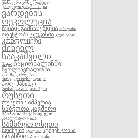
ეთნიკური კონფლიქტები
ეროვნული უსაფრთხოება
ვარდების
რევოლუცია
ზვიად გამსახურდია
თბილისი
კავკასია
იდენტობა
კევინ ტუიტი
კონფლიქტი
მიხეილ
სააკაშვილი
ნაციონალიზმი
ნატო
ნეოლიბერალიზმი
ნილ მაკფარლეინი
პირველი რესპუბლიკა
პოლ მანინგი
რონალდ გრიგორ სუნი
რუსეთი
რუსეთის იმპერია
საბჭოთა კავშირი
საბჭოთა საქართველო
საგარეო პოლიტიკა
სამხრეთ ოსეთი
სომხეთი
სტივენ ჯონსი
სტალინი
ტრანზიცია
უკრაინა