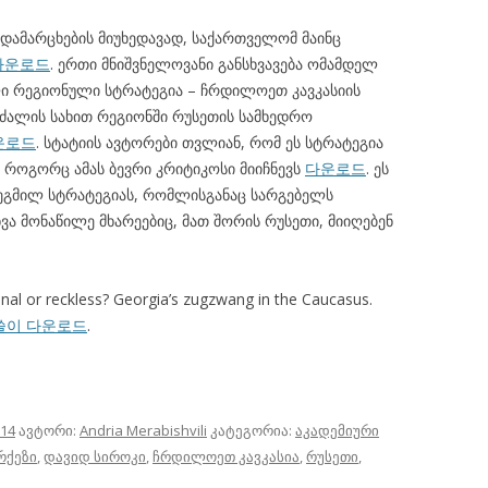
დამარცხების მიუხედავად, საქართველომ მაინც
다운로드
. ერთი მნიშვნელოვანი განსხვავება ომამდელ
ი რეგიონული სტრატეგია – ჩრდილოეთ კავკასიის
 ძალის სახით რეგიონში რუსეთის სამხედრო
운로드
. სტატიის ავტორები თვლიან, რომ ეს სტრატეგია
 როგორც ამას ბევრი კრიტიკოსი მიიჩნევს
다운로드
. ეს
გეგმილ სტრატეგიას, რომლისგანაც სარგებელს
 მონაწილე მხარეებიც, მათ შორის რუსეთი, მიიღებენ
ional or reckless? Georgia’s zugzwang in the Caucasus.
쓸이 다운로드
.
014
ავტორი:
Andria Merabishvili
კატეგორია:
აკადემიური
რქეზი
,
დავიდ სიროკი
,
ჩრდილოეთ კავკასია
,
რუსეთი
,