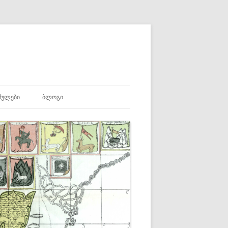
ᲛᲣᲚᲔᲑᲘ
ᲑᲚᲝᲒᲘ