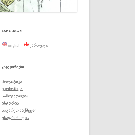
LANGUAGE:
English
ქართული
ᲙᲐᲢᲔᲒᲝᲠᲘᲔᲑᲘ
პოლიტიკა
ეკონომიკა
საზოგადოება
ისტორია
საგარეო საქმეები
უსაფრთხოება