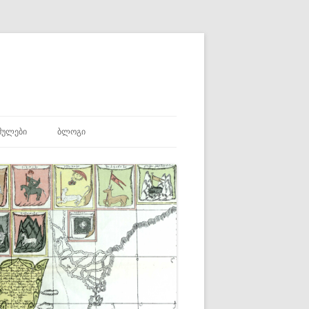
ᲛᲣᲚᲔᲑᲘ
ᲑᲚᲝᲒᲘ