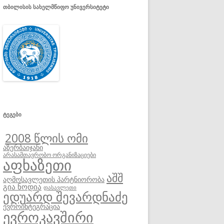
ᲗᲑᲘᲚᲘᲡᲘᲡ ᲡᲐᲮᲔᲚᲛᲬᲘᲤᲝ ᲣᲜᲘᲕᲔᲠᲡᲘᲢᲔᲢᲘ
ᲢᲔᲒᲔᲑᲘ
2008 წლის ომი
აზერბაიჯანი
არასამთავრობო ორგანიზაციები
აფხაზეთი
აშშ
აღმოსავლეთის პარტნიორობა
გია ნოდია
დასავლეთი
ედუარდ შევარდნაძე
ევროინტეგრაცია
ევროკავშირი