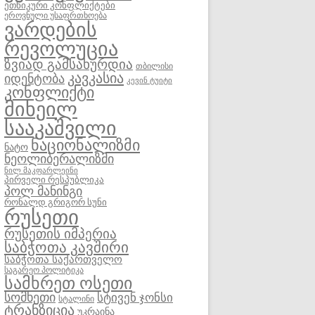
ეთნიკური კონფლიქტები
ეროვნული უსაფრთხოება
ვარდების
რევოლუცია
ზვიად გამსახურდია
თბილისი
კავკასია
იდენტობა
კევინ ტუიტი
კონფლიქტი
მიხეილ
სააკაშვილი
ნაციონალიზმი
ნატო
ნეოლიბერალიზმი
ნილ მაკფარლეინი
პირველი რესპუბლიკა
პოლ მანინგი
რონალდ გრიგორ სუნი
რუსეთი
რუსეთის იმპერია
საბჭოთა კავშირი
საბჭოთა საქართველო
საგარეო პოლიტიკა
სამხრეთ ოსეთი
სომხეთი
სტივენ ჯონსი
სტალინი
ტრანზიცია
უკრაინა