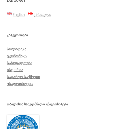
LANGUAGE:
English
ქართული
ᲙᲐᲢᲔᲒᲝᲠᲘᲔᲑᲘ
პოლიტიკა
ეკონომიკა
საზოგადოება
ისტორია
საგარეო საქმეები
უსაფრთხოება
ᲗᲑᲘᲚᲘᲡᲘᲡ ᲡᲐᲮᲔᲚᲛᲬᲘᲤᲝ ᲣᲜᲘᲕᲔᲠᲡᲘᲢᲔᲢᲘ