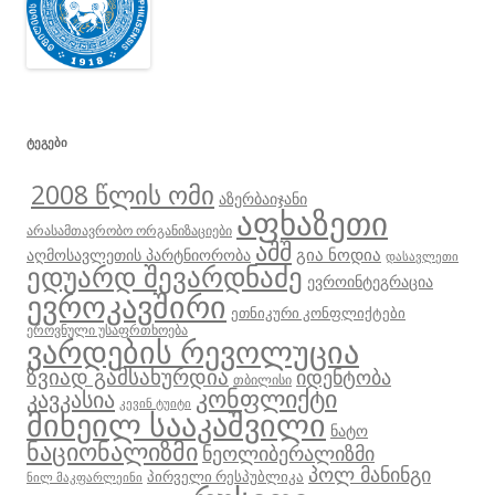
ᲢᲔᲒᲔᲑᲘ
2008 წლის ომი
აზერბაიჯანი
აფხაზეთი
არასამთავრობო ორგანიზაციები
აშშ
გია ნოდია
აღმოსავლეთის პარტნიორობა
დასავლეთი
ედუარდ შევარდნაძე
ევროინტეგრაცია
ევროკავშირი
ეთნიკური კონფლიქტები
ეროვნული უსაფრთხოება
ვარდების რევოლუცია
ზვიად გამსახურდია
იდენტობა
თბილისი
კონფლიქტი
კავკასია
კევინ ტუიტი
მიხეილ სააკაშვილი
ნატო
ნაციონალიზმი
ნეოლიბერალიზმი
პოლ მანინგი
პირველი რესპუბლიკა
ნილ მაკფარლეინი