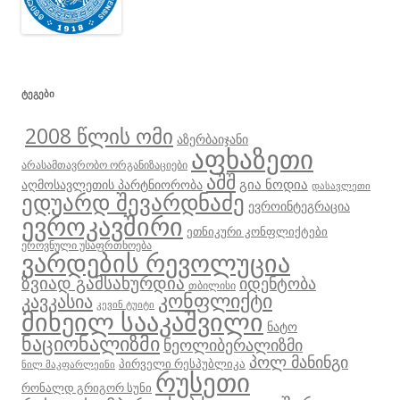
ᲢᲔᲒᲔᲑᲘ
2008 წლის ომი
აზერბაიჯანი
აფხაზეთი
არასამთავრობო ორგანიზაციები
აშშ
გია ნოდია
აღმოსავლეთის პარტნიორობა
დასავლეთი
ედუარდ შევარდნაძე
ევროინტეგრაცია
ევროკავშირი
ეთნიკური კონფლიქტები
ეროვნული უსაფრთხოება
ვარდების რევოლუცია
ზვიად გამსახურდია
იდენტობა
თბილისი
კონფლიქტი
კავკასია
კევინ ტუიტი
მიხეილ სააკაშვილი
ნატო
ნაციონალიზმი
ნეოლიბერალიზმი
პოლ მანინგი
პირველი რესპუბლიკა
ნილ მაკფარლეინი
რუსეთი
რონალდ გრიგორ სუნი