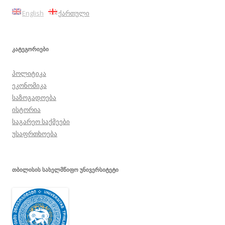
English
ქართული
ᲙᲐᲢᲔᲒᲝᲠᲘᲔᲑᲘ
პოლიტიკა
ეკონომიკა
საზოგადოება
ისტორია
საგარეო საქმეები
უსაფრთხოება
ᲗᲑᲘᲚᲘᲡᲘᲡ ᲡᲐᲮᲔᲚᲛᲬᲘᲤᲝ ᲣᲜᲘᲕᲔᲠᲡᲘᲢᲔᲢᲘ