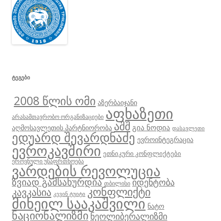
ᲢᲔᲒᲔᲑᲘ
2008 წლის ომი
აზერბაიჯანი
აფხაზეთი
არასამთავრობო ორგანიზაციები
აშშ
გია ნოდია
აღმოსავლეთის პარტნიორობა
დასავლეთი
ედუარდ შევარდნაძე
ევროინტეგრაცია
ევროკავშირი
ეთნიკური კონფლიქტები
ეროვნული უსაფრთხოება
ვარდების რევოლუცია
ზვიად გამსახურდია
იდენტობა
თბილისი
კონფლიქტი
კავკასია
კევინ ტუიტი
მიხეილ სააკაშვილი
ნატო
ნაციონალიზმი
ნეოლიბერალიზმი