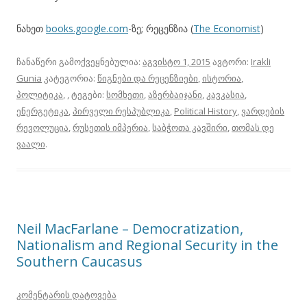
ნახეთ
books.google.com
-ზე; რეცენზია (
The Economist
)
ჩანაწერი გამოქვეყნებულია:
აგვისტო 1, 2015
ავტორი:
Irakli
Gunia
კატეგორია:
წიგნები და რეცენზიები
,
ისტორია
,
პოლიტიკა
,
, ტეგები:
სომხეთი
,
აზერბაიჯანი
,
კავკასია
,
ენერგეტიკა
,
პირველი რესპუბლიკა
,
Political History
,
ვარდების
რევოლუცია
,
რუსეთის იმპერია
,
საბჭოთა კავშირი
,
თომას დე
ვაალი
.
Neil MacFarlane – Democratization,
Nationalism and Regional Security in the
Southern Caucasus
კომენტარის დატოვება