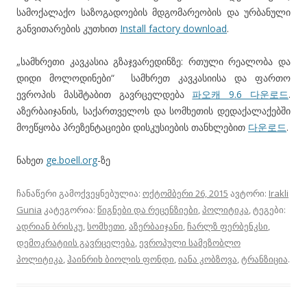
სამოქალაქო საზოგადოების მდგომარეობის და ურბანული
განვითარების კუთხით
Install factory download
.
„სამხრეთი კავკასია გზაჯვარედინზე: რთული რეალობა და
დიდი მოლოდინები“ სამხრეთ კავკასიისა და ფართო
ევროპის მასშტაბით გავრცელდება
파오캐 9.6 다운로드
.
აზერბაიჯანის, საქართველოს და სომხეთის დედაქალაქებში
მოეწყობა პრეზენტაციები დისკუსიების თანხლებით
다운로드
.
ნახეთ
ge.boell.org
-ზე
ჩანაწერი გამოქვეყნებულია:
ოქტომბერი 26, 2015
ავტორი:
Irakli
Gunia
კატეგორია:
წიგნები და რეცენზიები
,
პოლიტიკა
, ტეგები:
ადრიან ბრისკუ
,
სომხეთი
,
აზერბაიჯანი
,
ჩარლზ ფერბენკსი
,
დემოკრატიის გავრცელება
,
ევროპული სამეზობლო
პოლიტიკა
,
ჰაინრიხ ბიოლის ფონდი
,
იანა კობზოვა
,
ტრანზიცია
.