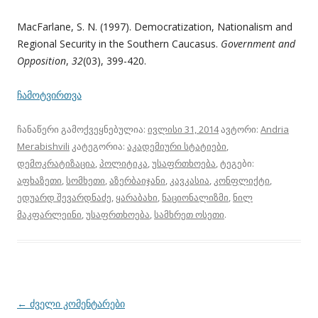
MacFarlane, S. N. (1997). Democratization, Nationalism and
Regional Security in the Southern Caucasus.
Government and
Opposition
,
32
(03), 399-420.
ჩამოტვირთვა
ჩანაწერი გამოქვეყნებულია:
ივლისი 31, 2014
ავტორი:
Andria
Merabishvili
კატეგორია:
აკადემიური სტატიები
,
დემოკრატიზაცია
,
პოლიტიკა
,
უსაფრთხოება
, ტეგები:
აფხაზეთი
,
სომხეთი
,
აზერბაიჯანი
,
კავკასია
,
კონფლიქტი
,
ედუარდ შევარდნაძე
,
ყარაბახი
,
ნაციონალიზმი
,
ნილ
მაკფარლეინი
,
უსაფრთხოება
,
სამხრეთ ოსეთი
.
პოსტის
←
ძველი კომენტარები