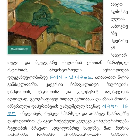
ახლო
აღმოსავ
ლეთის
საზღვრე
ბზე
მდებარე
ამ
ჩახლარ
თული და მღელვარე რეგიონის ერთიან ნარატიულ
ისტორიას, პრეისტორიული პერიოდიდან
დღევანდელობამდე
동영상 파일 다운로드
. ათასობით წლის
განმავლობაში, კავკასია ჩამოყალიბდა მიგრაციის,
დაპყრობის, ვაჭრობისა და კულტურის გადაკვეთის
ადგილად, გეოგრაფიულ ხიდად ევროპასა და აზიას შორის,
იმპერიული დაპყრობების გამუდმებულ საგნად
정음뷰어 다운
로드
. ინგლისურ, რუსულ, სპარსულ და არაბულ წყაროებზე
დაყრდნობით, ეს ავტორიტეტული კვლევა კონცენტრირდება
რეგიონის მრავალ ადგილობრივ ხალხზე, მათ შორის
აფხაზებზე, სომხებზე, აზერბაიჯანელებზე, ჩეჩნებზე,