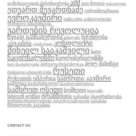
აშშ
გია ნოდია
აღმოსავლეთის პარტნიორობა
დასავლეთი
ედუარდ შევარდნაძე
ევროინტეგრაცია
ევროკავშირი
ეთნიკური კონფლიქტები
ეროვნული უსაფრთხოება
ვარდების რევოლუცია
ზვიად გამსახურდია
იდენტობა
თბილისი
კონფლიქტი
კავკასია
კევინ ტუიტი
მიხეილ სააკაშვილი
ნატო
ნაციონალიზმი
ნეოლიბერალიზმი
პოლ მანინგი
პირველი რესპუბლიკა
ნილ მაკფარლეინი
რუსეთი
რონალდ გრიგორ სუნი
საბჭოთა კავშირი
რუსეთის იმპერია
საბჭოთა საქართველო
საგარეო პოლიტიკა
სამხრეთ ოსეთი
სომხეთი
სტალინი
ტრანზიცია
სტივენ ჯონსი
უსაფრთხოება
უკრაინა
ფერადი რევოლუციები
ქართული სამეფოები
ყარაბახი
ჩრდილოეთ კავკასია
CONTACT US: