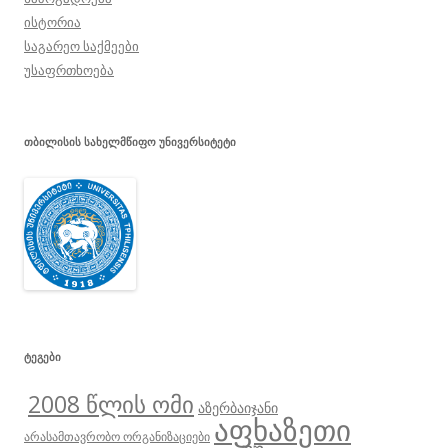
ისტორია
საგარეო საქმეები
უსაფრთხოება
ᲗᲑᲘᲚᲘᲡᲘᲡ ᲡᲐᲮᲔᲚᲛᲬᲘᲤᲝ ᲣᲜᲘᲕᲔᲠᲡᲘᲢᲔᲢᲘ
ᲢᲔᲒᲔᲑᲘ
2008 წლის ომი
აზერბაიჯანი
აფხაზეთი
არასამთავრობო ორგანიზაციები