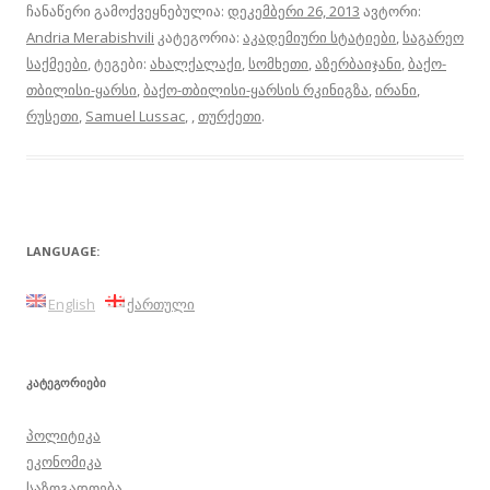
ჩანაწერი გამოქვეყნებულია:
დეკემბერი 26, 2013
ავტორი:
Andria Merabishvili
კატეგორია:
აკადემიური სტატიები
,
საგარეო
საქმეები
, ტეგები:
ახალქალაქი
,
სომხეთი
,
აზერბაიჯანი
,
ბაქო-
თბილისი-ყარსი
,
ბაქო-თბილისი-ყარსის რკინიგზა
,
ირანი
,
რუსეთი
,
Samuel Lussac
,
,
თურქეთი
.
LANGUAGE:
English
ქართული
ᲙᲐᲢᲔᲒᲝᲠᲘᲔᲑᲘ
პოლიტიკა
ეკონომიკა
საზოგადოება