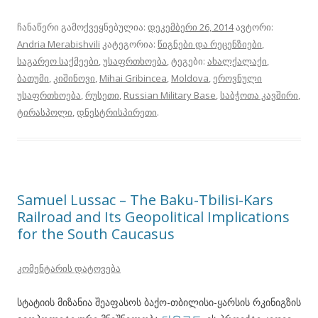
ჩანაწერი გამოქვეყნებულია:
დეკემბერი 26, 2014
ავტორი:
Andria Merabishvili
კატეგორია:
წიგნები და რეცენზიები
,
საგარეო საქმეები
,
უსაფრთხოება
, ტეგები:
ახალქალაქი
,
ბათუმი
,
კიშინოვი
,
Mihai Gribincea
,
Moldova
,
ეროვნული
უსაფრთხოება
,
რუსეთი
,
Russian Military Base
,
საბჭოთა კავშირი
,
ტირასპოლი
,
დნესტრისპირეთი
.
Samuel Lussac – The Baku-Tbilisi-Kars
Railroad and Its Geopolitical Implications
for the South Caucasus
კომენტარის დატოვება
სტატიის მიზანია შეაფასოს ბაქო-თბილისი-ყარსის რკინიგზის