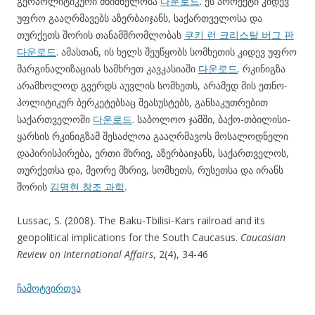
გეოპოლიტიკური მნიშნელობა
다운로드
. ეს პროექტი კიდევ
უფრო გააღრმავებს აზერბაიჯანს, საქართველოსა და
თურქეთს შორის თანამშრომლობას
쿠키 런 크리스탈 버그 판
다운로드
. ამასთან, ის ხელს შეუწყობს სომხეთის კიდევ უფრო
მარგინალიზაციას სამხრეთ კავკასიაში
다운로드
. რკინიგზა
არამხოლოდ გვერდს აუვლის სომხეთს, არამედ მის ეთნო-
პოლიტიკურ ბერკეტებსაც შეასუსტებს, განსაკუთრებით
საქართველოში
다운로드
. საბოლოო ჯამში, ბაქო-თბილისი-
ყარსის რკინიგზამ შესაძლოა გააღრმავოს მოსალოდნელი
დაპირისპირება, ერთი მხრივ, აზერბაიჯანს, საქართველოს,
თურქეთსა და, მეორე მხრივ, სომხეთს, რუსეთსა და ირანს
შორის
김명현 창조 과학
.
Lussac, S. (2008). The Baku-Tbilisi-Kars railroad and its
geopolitical implications for the South Caucasus.
Caucasian
Review on International Affairs
, 2(4), 34-46
ჩამოტვირთვა