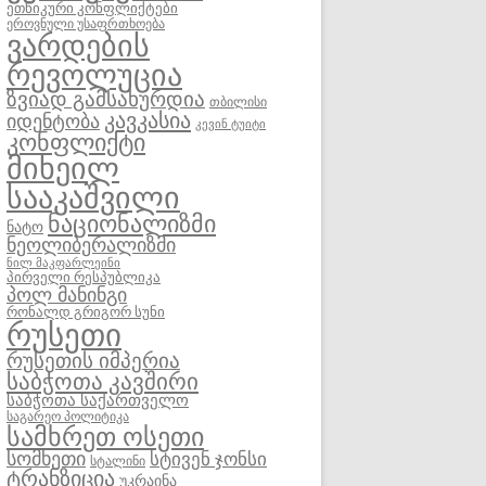
ეთნიკური კონფლიქტები
ეროვნული უსაფრთხოება
ვარდების
რევოლუცია
ზვიად გამსახურდია
თბილისი
კავკასია
იდენტობა
კევინ ტუიტი
კონფლიქტი
მიხეილ
სააკაშვილი
ნაციონალიზმი
ნატო
ნეოლიბერალიზმი
ნილ მაკფარლეინი
პირველი რესპუბლიკა
პოლ მანინგი
რონალდ გრიგორ სუნი
რუსეთი
რუსეთის იმპერია
საბჭოთა კავშირი
საბჭოთა საქართველო
საგარეო პოლიტიკა
სამხრეთ ოსეთი
სომხეთი
სტივენ ჯონსი
სტალინი
ტრანზიცია
უკრაინა