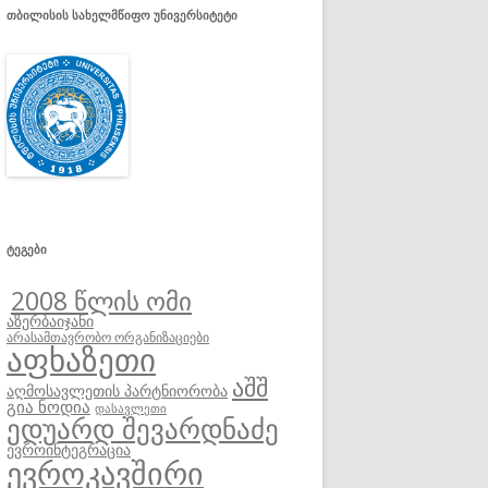
ᲗᲑᲘᲚᲘᲡᲘᲡ ᲡᲐᲮᲔᲚᲛᲬᲘᲤᲝ ᲣᲜᲘᲕᲔᲠᲡᲘᲢᲔᲢᲘ
ᲢᲔᲒᲔᲑᲘ
2008 წლის ომი
აზერბაიჯანი
არასამთავრობო ორგანიზაციები
აფხაზეთი
აშშ
აღმოსავლეთის პარტნიორობა
გია ნოდია
დასავლეთი
ედუარდ შევარდნაძე
ევროინტეგრაცია
ევროკავშირი