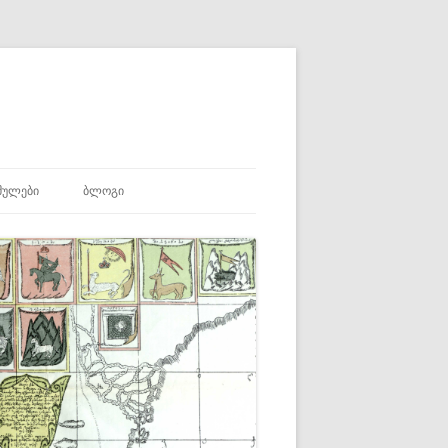
ᲛᲣᲚᲔᲑᲘ
ᲑᲚᲝᲒᲘ