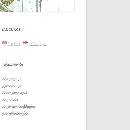
LANGUAGE:
English
ქართული
ᲙᲐᲢᲔᲒᲝᲠᲘᲔᲑᲘ
პოლიტიკა
ეკონომიკა
საზოგადოება
ისტორია
საგარეო საქმეები
უსაფრთხოება