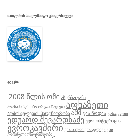
ᲗᲑᲘᲚᲘᲡᲘᲡ ᲡᲐᲮᲔᲚᲛᲬᲘᲤᲝ ᲣᲜᲘᲕᲔᲠᲡᲘᲢᲔᲢᲘ
ᲢᲔᲒᲔᲑᲘ
2008 წლის ომი
აზერბაიჯანი
აფხაზეთი
არასამთავრობო ორგანიზაციები
აშშ
გია ნოდია
აღმოსავლეთის პარტნიორობა
დასავლეთი
ედუარდ შევარდნაძე
ევროინტეგრაცია
ევროკავშირი
ეთნიკური კონფლიქტები
ეროვნული უსაფრთხოება