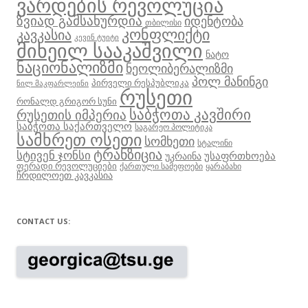
ვარდების რევოლუცია
ზვიად გამსახურდია
იდენტობა
თბილისი
კონფლიქტი
კავკასია
კევინ ტუიტი
მიხეილ სააკაშვილი
ნატო
ნაციონალიზმი
ნეოლიბერალიზმი
პოლ მანინგი
პირველი რესპუბლიკა
ნილ მაკფარლეინი
რუსეთი
რონალდ გრიგორ სუნი
საბჭოთა კავშირი
რუსეთის იმპერია
საბჭოთა საქართველო
საგარეო პოლიტიკა
სამხრეთ ოსეთი
სომხეთი
სტალინი
ტრანზიცია
სტივენ ჯონსი
უსაფრთხოება
უკრაინა
ფერადი რევოლუციები
ქართული სამეფოები
ყარაბახი
ჩრდილოეთ კავკასია
CONTACT US: