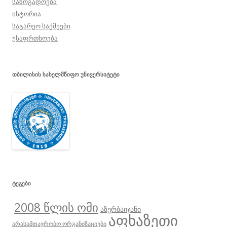
საზოგადოება
ისტორია
საგარეო საქმეები
უსაფრთხოება
ᲗᲑᲘᲚᲘᲡᲘᲡ ᲡᲐᲮᲔᲚᲛᲬᲘᲤᲝ ᲣᲜᲘᲕᲔᲠᲡᲘᲢᲔᲢᲘ
ᲢᲔᲒᲔᲑᲘ
2008 წლის ომი
აზერბაიჯანი
აფხაზეთი
არასამთავრობო ორგანიზაციები