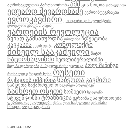
აშშ
გია ნოდია
აღმოსავლეთის პარტნიორობა
დასავლეთი
ედუარდ შევარდნაძე
ევროინტეგრაცია
ევროკავშირი
ეთნიკური კონფლიქტები
ეროვნული უსაფრთხოება
ვარდების რევოლუცია
ზვიად გამსახურდია
იდენტობა
თბილისი
კონფლიქტი
კავკასია
კევინ ტუიტი
მიხეილ სააკაშვილი
ნატო
ნაციონალიზმი
ნეოლიბერალიზმი
პოლ მანინგი
პირველი რესპუბლიკა
ნილ მაკფარლეინი
რუსეთი
რონალდ გრიგორ სუნი
საბჭოთა კავშირი
რუსეთის იმპერია
საბჭოთა საქართველო
საგარეო პოლიტიკა
სამხრეთ ოსეთი
სომხეთი
სტალინი
ტრანზიცია
სტივენ ჯონსი
უსაფრთხოება
უკრაინა
ფერადი რევოლუციები
ქართული სამეფოები
ყარაბახი
ჩრდილოეთ კავკასია
CONTACT US: