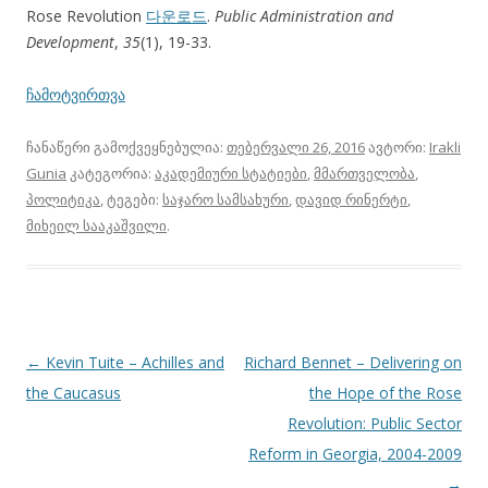
Rose Revolution
다운로드
.
Public Administration and
Development
,
35
(1), 19-33.
ჩამოტვირთვა
ჩანაწერი გამოქვეყნებულია:
თებერვალი 26, 2016
ავტორი:
Irakli
Gunia
კატეგორია:
აკადემიური სტატიები
,
მმართველობა
,
პოლიტიკა
, ტეგები:
საჯარო სამსახური
,
დავიდ რინერტი
,
მიხეილ სააკაშვილი
.
პოსტის
←
Kevin Tuite – Achilles and
Richard Bennet – Delivering on
ნავიგაცია
the Caucasus
the Hope of the Rose
Revolution: Public Sector
Reform in Georgia, 2004-2009
→