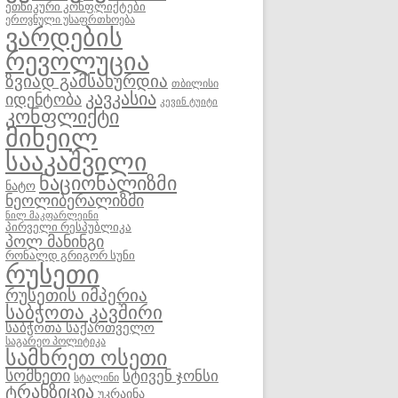
ეთნიკური კონფლიქტები
ეროვნული უსაფრთხოება
ვარდების
რევოლუცია
ზვიად გამსახურდია
თბილისი
კავკასია
იდენტობა
კევინ ტუიტი
კონფლიქტი
მიხეილ
სააკაშვილი
ნაციონალიზმი
ნატო
ნეოლიბერალიზმი
ნილ მაკფარლეინი
პირველი რესპუბლიკა
პოლ მანინგი
რონალდ გრიგორ სუნი
რუსეთი
რუსეთის იმპერია
საბჭოთა კავშირი
საბჭოთა საქართველო
საგარეო პოლიტიკა
სამხრეთ ოსეთი
სომხეთი
სტივენ ჯონსი
სტალინი
ტრანზიცია
უკრაინა