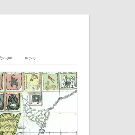
ᲛᲣᲚᲔᲑᲘ
ᲑᲚᲝᲒᲘ