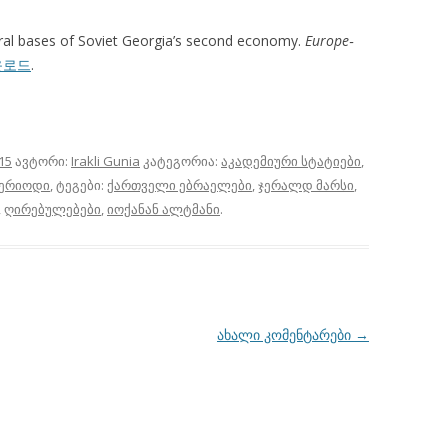
tural bases of Soviet Georgia’s second economy.
Europe‐
운로드
.
15
ავტორი:
Irakli Gunia
კატეგორია:
აკადემიური სტატიები
,
პერიოდი
, ტეგები:
ქართველი ებრაელები
,
ჯერალდ მარსი
,
,
ღირებულებები
,
იოქანან ალტმანი
.
ახალი კომენტარები
→