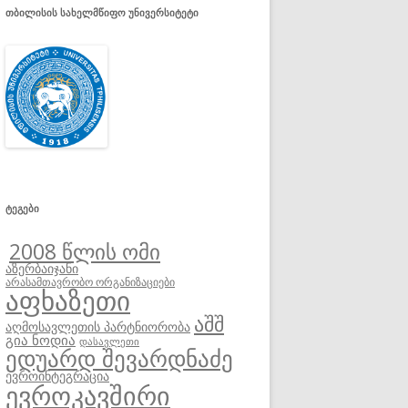
ᲗᲑᲘᲚᲘᲡᲘᲡ ᲡᲐᲮᲔᲚᲛᲬᲘᲤᲝ ᲣᲜᲘᲕᲔᲠᲡᲘᲢᲔᲢᲘ
ᲢᲔᲒᲔᲑᲘ
2008 წლის ომი
აზერბაიჯანი
არასამთავრობო ორგანიზაციები
აფხაზეთი
აშშ
აღმოსავლეთის პარტნიორობა
გია ნოდია
დასავლეთი
ედუარდ შევარდნაძე
ევროინტეგრაცია
ევროკავშირი