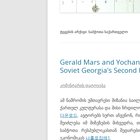
ᲢᲔᲒᲔᲑᲘᲡ ᲐᲠᲥᲘᲕᲘ:
ᲡᲐᲑᲭᲝᲗᲐ ᲡᲐᲥᲐᲠᲗᲕᲔᲚᲝ
Gerald Mars and Yochan
Soviet Georgia’s Second
კომენტარის დატოვება
ამ ნაშრომის უმთავრესი მიზანია საი
ქართულ კულტურასა და მისი ჩრდილოვ
다운로드
. ავტორებს სურთ აჩვენონ,
შეიძლება იმ მიზეზების მიხვედრა
საბჭოთა რესპუბლიკასთან შედარე
ეკონომიკას
나홀로집에1
.