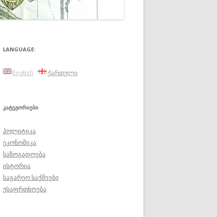
LANGUAGE:
English
ქართული
ᲙᲐᲢᲔᲒᲝᲠᲘᲔᲑᲘ
პოლიტიკა
ეკონომიკა
საზოგადოება
ისტორია
საგარეო საქმეები
უსაფრთხოება