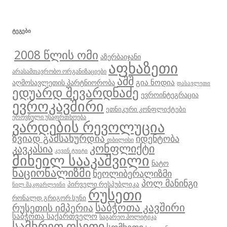
ᲢᲔᲒᲔᲑᲘ
2008 წლის ომი
აზერბაიჯანი
აფხაზეთი
არასამთავრობო ორგანიზაციები
აშშ
გია ნოდია
აღმოსავლეთის პარტნიორობა
დასავლეთი
ედუარდ შევარდნაძე
ევროინტეგრაცია
ევროკავშირი
ეთნიკური კონფლიქტები
ეროვნული უსაფრთხოება
ვარდების რევოლუცია
ზვიად გამსახურდია
იდენტობა
თბილისი
კონფლიქტი
კავკასია
კევინ ტუიტი
მიხეილ სააკაშვილი
ნატო
ნაციონალიზმი
ნეოლიბერალიზმი
პოლ მანინგი
პირველი რესპუბლიკა
ნილ მაკფარლეინი
რუსეთი
რონალდ გრიგორ სუნი
საბჭოთა კავშირი
რუსეთის იმპერია
საბჭოთა საქართველო
საგარეო პოლიტიკა
სამხრეთ ოსეთი