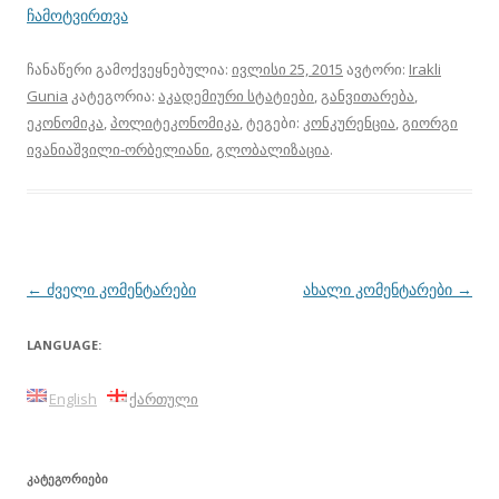
ჩამოტვირთვა
ჩანაწერი გამოქვეყნებულია:
ივლისი 25, 2015
ავტორი:
Irakli
Gunia
კატეგორია:
აკადემიური სტატიები
,
განვითარება
,
ეკონომიკა
,
პოლიტეკონომიკა
, ტეგები:
კონკურენცია
,
გიორგი
ივანიაშვილი-ორბელიანი
,
გლობალიზაცია
.
პოსტის
←
ძველი კომენტარები
ახალი კომენტარები
→
ნავიგაცია
LANGUAGE:
English
ქართული
ᲙᲐᲢᲔᲒᲝᲠᲘᲔᲑᲘ