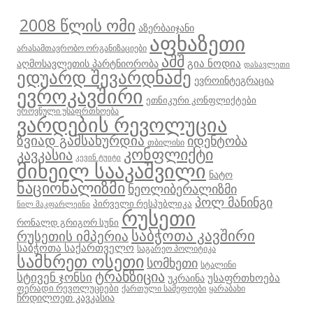
2008 წლის ომი
აზერბაიჯანი
აფხაზეთი
არასამთავრობო ორგანიზაციები
აშშ
გია ნოდია
აღმოსავლეთის პარტნიორობა
დასავლეთი
ედუარდ შევარდნაძე
ევროინტეგრაცია
ევროკავშირი
ეთნიკური კონფლიქტები
ეროვნული უსაფრთხოება
ვარდების რევოლუცია
ზვიად გამსახურდია
იდენტობა
თბილისი
კონფლიქტი
კავკასია
კევინ ტუიტი
მიხეილ სააკაშვილი
ნატო
ნაციონალიზმი
ნეოლიბერალიზმი
პოლ მანინგი
პირველი რესპუბლიკა
ნილ მაკფარლეინი
რუსეთი
რონალდ გრიგორ სუნი
საბჭოთა კავშირი
რუსეთის იმპერია
საბჭოთა საქართველო
საგარეო პოლიტიკა
სამხრეთ ოსეთი
სომხეთი
სტალინი
ტრანზიცია
სტივენ ჯონსი
უსაფრთხოება
უკრაინა
ფერადი რევოლუციები
ქართული სამეფოები
ყარაბახი
ჩრდილოეთ კავკასია