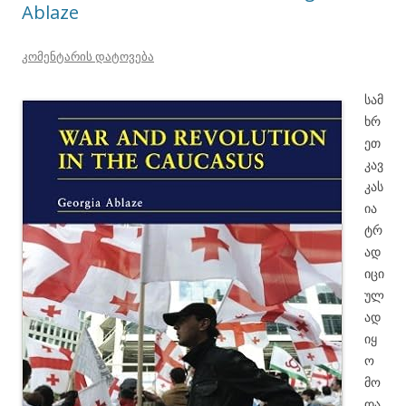
Ablaze
კომენტარის დატოვება
სამ
ხრ
ეთ
კავ
კას
ია
ტრ
ად
იცი
ულ
ად
იყ
ო
მო
და