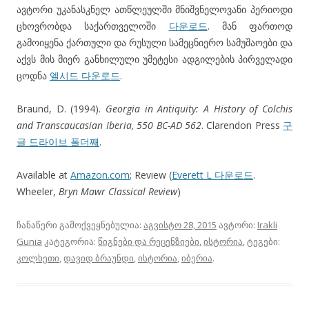
ავტორი უკანასკნელ ათწლეულში მნიშვნელოვანი პერიოდი
ცხოვრობდა საქართველოში
다운로드
. მან ფართოდ
გამოიყენა ქართული და რუსული სამეცნიერო სამუშაოები და
აქვს მის მიერ განხილული უმეტესი ადგილების პირველადი
ცოდნა
엘시드 다운로드
.
Braund, D. (1994).
Georgia in Antiquity: A History of Colchis
and Transcaucasian Iberia, 550 BC-AD 562
. Clarendon Press
구
글 드라이브 폴더째
.
Available at
Amazon.com
; Review (
Everett L
다운로드
.
Wheeler,
Bryn Mawr Classical Review
)
ჩანაწერი გამოქვეყნებულია:
აგვისტო 28, 2015
ავტორი:
Irakli
Gunia
კატეგორია:
წიგნები და რეცენზიები
,
ისტორია
, ტეგები:
კოლხეთი
,
დავიდ ბრაუნდი
,
ისტორია
,
იბერია
.