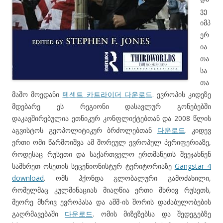
ვე
იმპ
ერ
ია
თა
სა
თა
მაშო მოედანი
텐센트 카트라이더 다운로드
. ევროპის კიდეზე
მდებარე ეს რეგიონი დასავლურ გონებებში
დაკავშირებულია ეთნიკურ კონფლიქტებთან და 2008 წლის
აგვისტოს გეოპოლიტიკურ ბრძოლებთან
다운로드
. კიდევ
ერთი ომი წარმოიშვა ამ შორეულ ევროპულ პერიფერიაზე,
როდესაც რუსეთი და საქართველო ერთმანეთს შეეჯახნენ
სამხრეთ ოსეთის სეცენიონისტურ ტერიტორიაზე
Gangstar 4
download
. ომს ჰქონდა გლობალური გამოძახილი,
რომელმაც კულმინაციას მიაღწია ერთი მხრივ რუსეთს,
მეორე მხრივ ევროპასა და აშშ-ის შორის დაძაბულობების
გაღრმავებაში
다운로드
. ომის მიზეზებსა და შედეგებზე