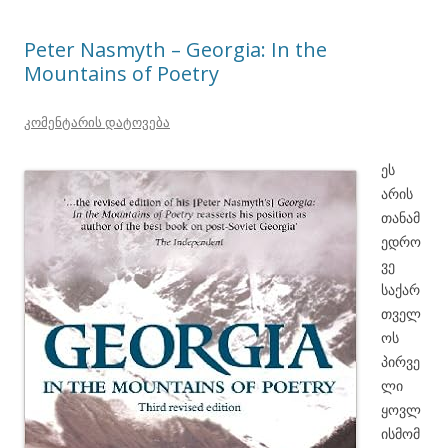
Peter Nasmyth – Georgia: In the
Mountains of Poetry
კომენტარის დატოვება
ეს
არის
თანამ
ედრო
ვე
საქარ
თველ
ოს
პირვე
ლი
ყოვლ
ისმომ