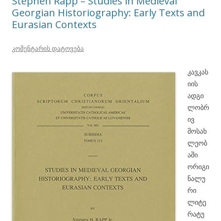
Stephen Rapp – Studies in Medieval
Georgian Historiography: Early Texts and
Eurasian Contexts
კომენტარის დატოვება
კავკას
იის
ადგი
ლობრ
ივ
მოსახ
ლეობ
აში
ორიგი
ნალუ
რი
ლიტე
რატუ