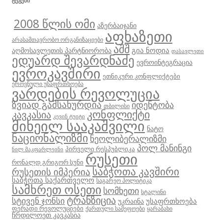
ᲢᲔᲒᲔᲑᲘ
2008 წლის ომი
აზერბაიჯანი
აფხაზეთი
არასამთავრობო ორგანიზაციები
აშშ
გია ნოდია
აღმოსავლეთის პარტნიორობა
დასავლეთი
ედუარდ შევარდნაძე
ევროინტეგრაცია
ევროკავშირი
ეთნიკური კონფლიქტები
ეროვნული უსაფრთხოება
ვარდების რევოლუცია
ზვიად გამსახურდია
იდენტობა
თბილისი
კონფლიქტი
კავკასია
კევინ ტუიტი
მიხეილ სააკაშვილი
ნატო
ნაციონალიზმი
ნეოლიბერალიზმი
პოლ მანინგი
პირველი რესპუბლიკა
ნილ მაკფარლეინი
რუსეთი
რონალდ გრიგორ სუნი
საბჭოთა კავშირი
რუსეთის იმპერია
საბჭოთა საქართველო
საგარეო პოლიტიკა
სამხრეთ ოსეთი
სომხეთი
სტალინი
ტრანზიცია
სტივენ ჯონსი
უსაფრთხოება
უკრაინა
ფერადი რევოლუციები
ქართული სამეფოები
ყარაბახი
ჩრდილოეთ კავკასია