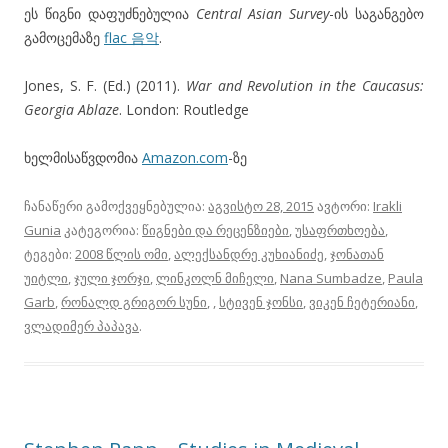
ეს წიგნი დაფუძნებულია
Central Asian Survey
-ის საგანგებო
გამოცემაზე
flac 음악
.
Jones, S. F. (Ed.) (2011).
War and Revolution in the Caucasus:
Georgia Ablaze
. London: Routledge
ხელმისაწვდომია
Amazon.com
-ზე
ჩანაწერი გამოქვეყნებულია:
აგვისტო 28, 2015
ავტორი:
Irakli
Gunia
კატეგორია:
წიგნები და რეცენზიები
,
უსაფრთხოება
,
ტეგები:
2008 წლის ომი
,
ალექსანდრე კუხიანიძე
,
ჯონათან
უიტლი
,
ჯული ჯორჯი
,
ლინკოლნ მიჩელი
,
Nana Sumbadze
,
Paula
Garb
,
რონალდ გრიგორ სუნი
,
,
სტივენ ჯონსი
,
ვიკენ ჩეტერიანი
,
ვლადიმერ პაპავა
.