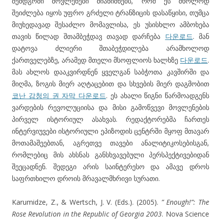
შემდგომი მოვლენები მიანიშნებს, რომ ეს მხოლოდ
შეიძლება იყოს უფრო გრძელი ტრანზიცის დასაწყისი, თუმცა
მიუხედავად შესაძლო მომავლისა, ეს უსისხლო ამბოხება
თავის წილად შთამბეჭდავ თავად დარჩება
다운로드
. მან
დატოვა ძლიერი შთაბეჭდილება არამხოლოდ
ქართველებზე, არამედ მთელი მსოფლიოს ხალხზე
다운로드
.
მას ახლოს დააკვირდნენ ყველგან საბჭოთა კავშირში და
მიღმა, ზოგის მიერ აღტაცებით და სხვების მიერ დაგმობით
코난 감청의 권 자막 다운로드
. ეს ახალი წიგნი წარმოადგენს
ვარდების რევოლუციისა და მისი გამოწვევი მოვლენების
პირველ ისტორიულ ასახვას. რედაქტორებმა ჩართეს
ინტერვიუვები ისტორიული ეპიზოდის ცენტრში მყოფ მთავარ
მოთამაშეებთან, აგრეთვე თავები ანალიტიკოსებისგან,
რომლებიც მის ახსნას განსხვავებული პერსპექტივებიდან
შეეცადნენ. შედეგი არის საინტერესო და ამავე დროს
საფრთხილო დროის მრავალმხრივი სურათი.
Karumidze, Z., & Wertsch, J. V. (Eds.). (2005).
” Enough!”: The
Rose Revolution in the Republic of Georgia 2003
. Nova Science