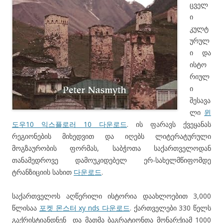
ცველ
ი
კულტ
ურულ
ი და
ისტო
რიულ
ი
შესავა
ლი
윈
도우10 익스플로러 10 다운로드
. ის ფარავს ქვეყანას
რეგიონების მიხედვით და იღებს ლიტერატურული
მოგზაურობის ფორმას, საბჭოთა საქართველოდან
თანამედროვე დამოუკიდებელ ერ-სახელმწიფომდე
ტრანზიციის სახით
다운로드
.
საქართველოს აღწერილი ისტორია დაახლოებით 3,000
წლისაა
포켓 몬스터 xy nds 다운로드
. ქართველები 330 წელს
გაქრისტიანდნენ და მათმა ბაგრატიონთა მონარქიამ 1000